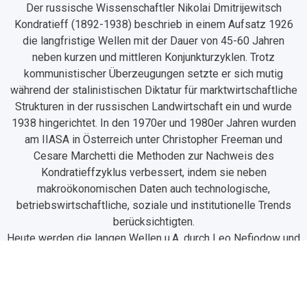
Der russische Wissenschaftler Nikolai Dmitrijewitsch
Kondratieff (1892-1938) beschrieb in einem Aufsatz 1926
die langfristige Wellen mit der Dauer von 45-60 Jahren
neben kurzen und mittleren Konjunkturzyklen. Trotz
kommunistischer Überzeugungen setzte er sich mutig
während der stalinistischen Diktatur für marktwirtschaftliche
Strukturen in der russischen Landwirtschaft ein und wurde
1938 hingerichtet. In den 1970er und 1980er Jahren wurden
am IIASA in Österreich unter Christopher Freeman und
Cesare Marchetti die Methoden zur Nachweis des
Kondratieffzyklus verbessert, indem sie neben
makroökonomischen Daten auch technologische,
betriebswirtschaftliche, soziale und institutionelle Trends
berücksichtigten.
Heute werden die langen Wellen u.A. durch Leo Nefiodow und
Erik Händeler erforscht.
Unser Ziel ist, über den Rahmen des fairEINs, an die
Forschungen von Händeler und Nefiodow zum Themenfeld