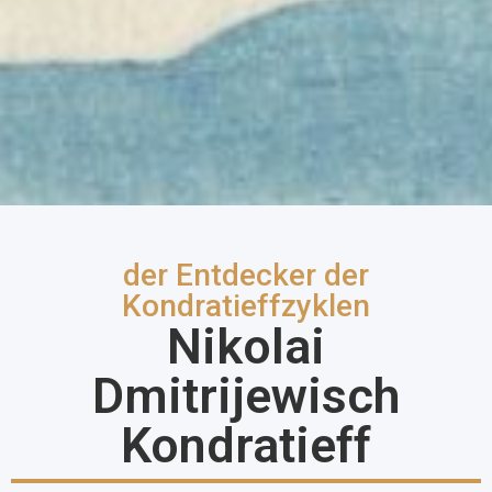
der Entdecker der
Kondratieffzyklen
Nikolai
Dmitrijewisch
Kondratieff